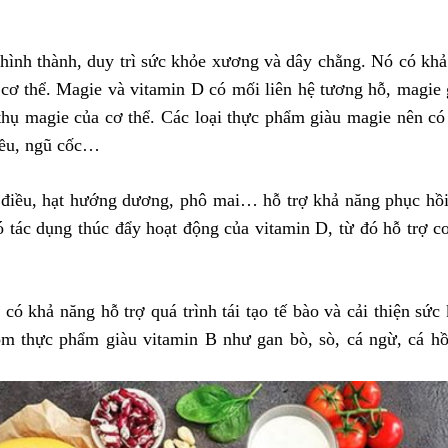
 hình thành, duy trì sức khỏe xương và dây chằng. Nó có kh
cơ thể. Magie và vitamin D có mối liên hệ tương hỗ, magie 
thụ magie của cơ thể. Các loại thực phẩm giàu magie nên c
điều, ngũ cốc…
t điều, hạt hướng dương, phô mai… hỗ trợ khả năng phục hồ
 tác dụng thúc đẩy hoạt động của vitamin D, từ đó hỗ trợ cơ
có khả năng hỗ trợ quá trình tái tạo tế bào và cải thiện s
óm thực phẩm giàu vitamin B như gan bò, sò, cá ngừ, cá h