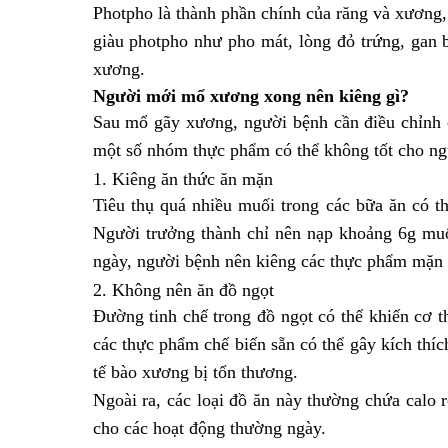
Photpho là thành phần chính của răng và xương,
giàu photpho như pho mát, lòng đỏ trứng, gan 
xương.
Người
mới mổ xương xong nên kiêng gì
?
Sau mổ gãy xương, người bệnh cần điều chỉnh 
một số nhóm thực phẩm có thể không tốt cho n
1. Kiêng ăn thức ăn mặn
Tiêu thụ quá nhiều muối trong các bữa ăn có t
Người trưởng thành chỉ nên nạp khoảng 6g muố
ngày, người bệnh nên kiêng các thực phẩm mặn n
2. Không nên ăn đồ ngọt
Đường tinh chế trong đồ ngọt có thể khiến cơ t
các thực phẩm chế biến sẵn có thể gây kích thíc
tế bào xương bị tổn thương.
Ngoài ra, các loại đồ ăn này thường chứa calo 
cho các hoạt động thường ngày.