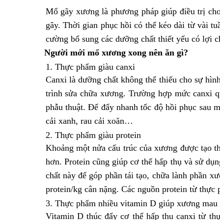
Mổ gãy xương là phương pháp giúp điều trị ch
gãy. Thời gian phục hồi có thể kéo dài từ vài 
cường bổ sung các dưỡng chất thiết yếu có lợi 
Người
mới mổ xương xong nên ăn gì
?
1. Thực phẩm giàu canxi
Canxi là dưỡng chất không thể thiếu cho sự hìn
trình sửa chữa xương. Trường hợp mức canxi qu
phẫu thuật.
Để đẩy nhanh tốc độ hồi phục sau 
cải xanh, rau cải xoăn…
2. Thực phẩm giàu protein
Khoảng một nửa cấu trúc của xương được tạo thàn
hơn. Protein cũng giúp cơ thể hấp thụ và sử dụ
chất này để góp phần tái tạo, chữa lành phần x
protein/kg cân nặng. Các nguồn protein từ thực 
3. Thực phẩm nhiều vitamin D giúp xương mau 
Vitamin D thúc đẩy cơ thể hấp thu canxi từ th