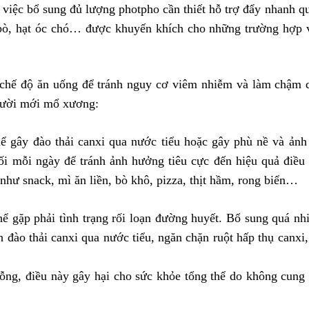
 việc bổ sung đủ lượng photpho cần thiết hỗ trợ đẩy nhanh q
bò, hạt óc chó… được khuyến khích cho những trường hợp v
chế độ ăn uống để tránh nguy cơ viêm nhiễm và làm chậm qu
gười mới mổ xương:
hể gây đào thải canxi qua nước tiểu hoặc gây phù nề và ảnh
i mỗi ngày để tránh ảnh hưởng tiêu cực đến hiệu quả điều 
hư snack, mì ăn liền, bò khô, pizza, thịt hầm, rong biển…
hể gặp phải tình trạng rối loạn đường huyết. Bổ sung quá nh
h đào thải canxi qua nước tiểu, ngăn chặn ruột hấp thụ canx
rỗng, điều này gây hại cho sức khỏe tổng thể do không cung