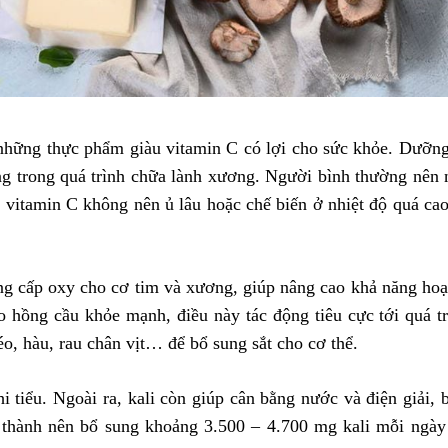
hững thực phẩm giàu vitamin C có lợi cho sức khỏe. Dưỡng 
rọng trong quá trình chữa lành xương. Người bình thường nê
 vitamin C không nên ủ lâu hoặc chế biến ở nhiệt độ quá cao
cung cấp oxy cho cơ tim và xương, giúp nâng cao khả năng ho
ào hồng cầu khỏe mạnh, điều này tác động tiêu cực tới quá 
éo, hàu, rau chân vịt… để bổ sung sắt cho cơ thể.
hi tiểu. Ngoài ra, kali còn giúp cân bằng nước và điện giải
 thành nên bổ sung khoảng 3.500 – 4.700 mg kali mỗi ngày q