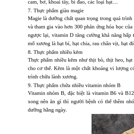
cam, bơ, khoai tây, bí đao, các loại hạt…
7. Thực phẩm giàu magie
Magie là dưỡng chất quan trọng trong quá trình
và tham gia vào hơn 300 phản ứng hóa học của 
ngược lại, vitamin D tăng cường khả năng hấp 
mổ xương là hạt bí, hạt chia, rau chân vịt, hạt 
8. Thực phẩm nhiều kẽm
Thực phẩm nhiều kẽm như thịt bò, thịt heo, hạ
cho cơ thể. Kẽm là một chất khoáng vi lượng có
trình chữa lành xương.
9. Thực phẩm chứa nhiều vitamin nhóm B
Vitamin nhóm B, đặc biệt là vitamin B6 và B12 
xong nên ăn gì thì người bệnh có thể thêm nh
dưỡng hằng ngày.