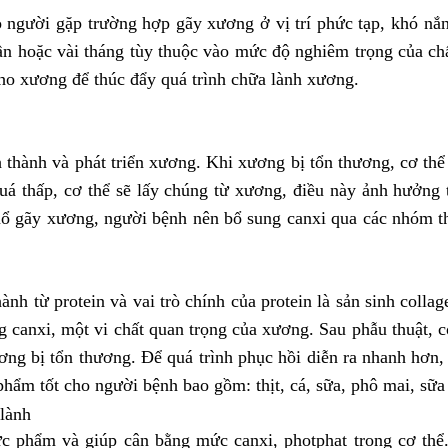
o người gặp trường hợp
gãy xương
ở vị trí phức tạp, khó n
tuần hoặc vài tháng tùy thuộc vào mức độ nghiêm trọng của c
cho xương để thúc đẩy quá trình chữa lành xương.
h thành và phát triển xương. Khi xương bị tổn thương, cơ thể
á thấp, cơ thể sẽ lấy chúng từ xương, điều này ảnh hưởng t
mổ gãy xương, người bệnh nên bổ sung canxi qua các nhóm t
h từ protein và vai trò chính của protein là sản sinh collag
ng canxi, một vi chất quan trọng của xương. Sau phẫu thuật,
ương bị tổn thương. Để quá trình phục hồi diễn ra nhanh hơ
phẩm tốt cho người bệnh bao gồm: thịt, cá, sữa, phô mai, sữa
lành
ực phẩm và giúp cân bằng mức canxi, photphat trong cơ th