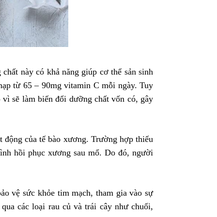
chất này có khả năng giúp cơ thể sản sinh
n nạp từ 65 – 90mg vitamin C mỗi ngày. Tuy
 vì sẽ làm biến đổi dưỡng chất vốn có, gây
ạt động của tế bào xương. Trường hợp thiếu
trình hồi phục xương sau mổ. Do đó, người
, bảo vệ sức khỏe tim mạch, tham gia vào sự
ua các loại rau củ và trái cây như chuối,