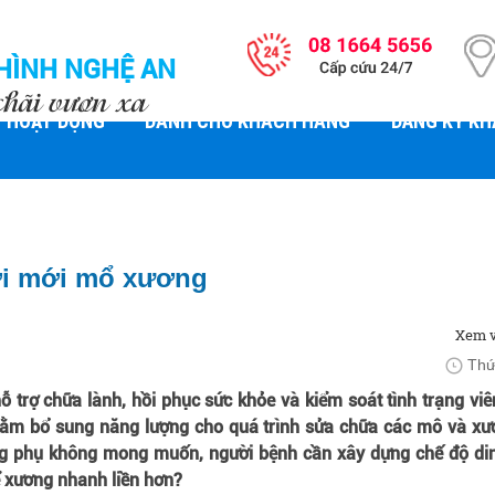
HÌNH NGHỆ AN
chãi vươn xa
HOẠT ĐỘNG
DÀNH CHO KHÁCH HÀNG
ĐĂNG KÝ K
ời mới mổ xương
Xem v
Thứ
hỗ trợ chữa lành, hồi phục sức khỏe và kiểm soát tình trạng v
hằm bổ sung năng lượng cho quá trình sửa chữa các mô và xươ
ng phụ không mong muốn, người bệnh cần xây dựng chế độ di
 xương nhanh liền hơn?