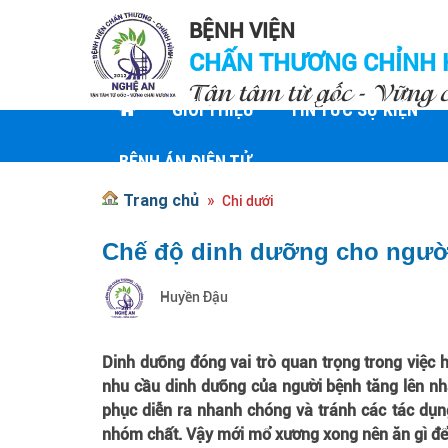
BỆNH VIỆN
CHẤN THƯƠNG CHỈNH 
Tận tâm từ gốc - Vững 
GIỚI THIỆU
TIN TỨC SỰ KIỆN
BỆNH ÁN ĐIỆN TỬ
Trang chủ
Chi dưới
Chế độ dinh dưỡng cho ngư
Huyền Đậu
Dinh dưỡng đóng vai trò quan trọng trong việc 
nhu cầu dinh dưỡng của người bệnh tăng lên n
phục diễn ra nhanh chóng và tránh các tác dụ
nhóm chất. Vậy mới mổ xương xong nên ăn gì để