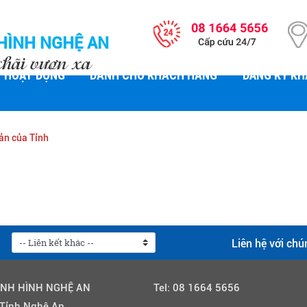
HÌNH NGHỆ AN
chãi vươn xa
HOẠT ĐỘNG
DÀNH CHO KHÁCH HÀNG
ĐĂNG KÝ K
ản của Tỉnh
Liên hệ với chú
ỈNH HÌNH NGHỆ AN
Tel:
08 1664 5656
 Tỉnh Nghệ An