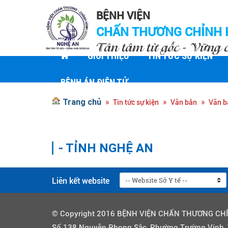
BỆNH VIỆN
CHẤN THƯƠNG CHỈNH 
Tận tâm từ gốc - Vững 
GIỚI THIỆU
TIN TỨC SỰ KIỆN
BỆNH ÁN ĐIỆN TỬ
Trang chủ
Tin tức sự kiện
Văn bản
Văn b
- TỈNH NGHỆ AN
Liên kết website
© Copyright 2016 BỆNH VIỆN CHẤN THƯƠNG CH
Số 138 Nguyễn Phong Sắc, Phường Trường Vinh,