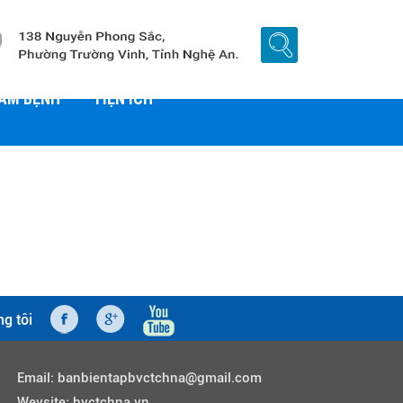
HÁM BỆNH
TIỆN ÍCH
ng tôi
Email:
banbientapbvctchna@gmail.com
Wevsite:
bvctchna.vn