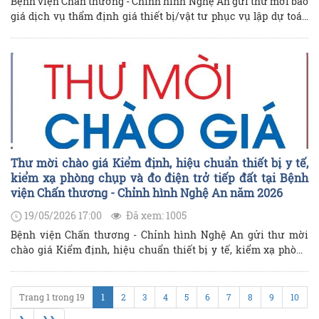
Bệnh viện Chấn thương - Chỉnh hình Nghệ An gửi thư mời báo
giá dịch vụ thẩm định giá thiết bị/vật tư phục vụ lập dự toán
công trình Cải tạo, nâng cấp và xây mới một số hạng mục
thuộc các khoa, phòng và khuôn viên nội bộ tại Bệnh viện như
sau:
Thư mời chào giá Kiểm định, hiệu chuẩn thiết bị y tế,
kiểm xạ phòng chụp và đo điện trở tiếp đất tại Bệnh
viện Chấn thương - Chỉnh hình Nghệ An năm 2026
19/05/2026 17:00
Đã xem: 1005
Bệnh viện Chấn thương - Chỉnh hình Nghệ An gửi thư mời
chào giá Kiểm định, hiệu chuẩn thiết bị y tế, kiểm xạ phòng
chụp và đo điện trở tiếp đất tại Bệnh viện Chấn thương -
Chỉnh hình Nghệ An năm 2026 như sau:
Trang 1 trong 19
1
2
3
4
5
6
7
8
9
10