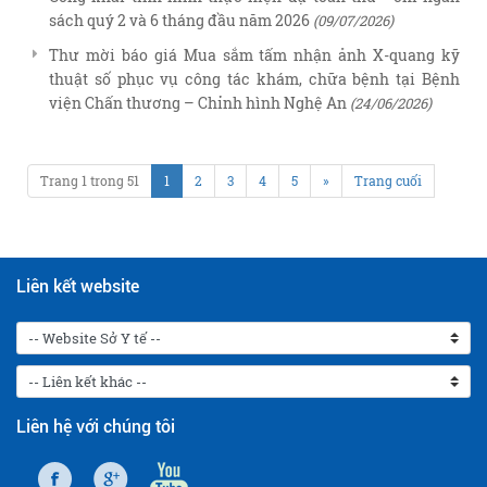
sách quý 2 và 6 tháng đầu năm 2026
(09/07/2026)
Thư mời báo giá Mua sắm tấm nhận ảnh X-quang kỹ
thuật số phục vụ công tác khám, chữa bệnh tại Bệnh
viện Chấn thương – Chỉnh hình Nghệ An
(24/06/2026)
Trang 1 trong 51
1
2
3
4
5
»
Trang cuối
Liên kết website
Liên hệ với chúng tôi