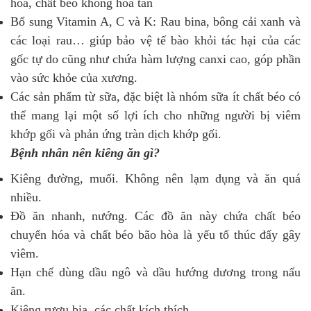
hóa, chất béo không hòa tan
Bổ sung Vitamin A, C và K: Rau bina, bông cải xanh và
các loại rau… giúp bảo vệ tế bào khỏi tác hại của các
gốc tự do cũng như chứa hàm lượng canxi cao, góp phần
vào sức khỏe của xương.
Các sản phẩm từ sữa, đặc biệt là nhóm sữa ít chất béo có
thể mang lại một số lợi ích cho những người bị viêm
khớp gối và phản ứng tràn dịch khớp gối.
Bệnh nhân nên kiêng ăn gì?
Kiêng đường, muối. Không nên lạm dụng và ăn quá
nhiều.
Đồ ăn nhanh, nướng. Các đồ ăn này chứa chất béo
chuyển hóa và chất béo bão hòa là yếu tố thúc đẩy gây
viêm.
Hạn chế dùng dầu ngô và dầu hướng dương trong nấu
ăn.
Kiêng rượu bia, các chất kích thích.