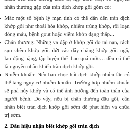
nhân thường gặp của tràn dịch khớp gối gồm có:
Mắc một số bệnh lý mạn tính có thể dẫn đến tràn dịch
khớp gối như thoái hóa khớp, nhiễm trùng khớp, rối loạn
đông máu, bệnh gout hoặc viêm khớp dạng thấp...
Chấn thương: Những va đập ở khớp gối do tai nạn, rách
sụn chêm khớp gối, đứt các dây chằng khớp gối, ngã,
lao động nặng, tập luyện thể thao quá mức… đều có thể
là nguyên nhân khiến tràn dịch khớp gồi.
Nhiễm khuẩn: Nếu bạn chọc hút dịch khớp nhiều lần có
thể tăng nguy cơ nhiễm khuẩn. Trường hợp nhiễm khuẩn
sẽ phá hủy khớp và có thể ảnh hưởng đến toàn thân của
người bệnh. Do vậy, nếu bị chấn thương đầu gối, cần
nhận biết tràn dịch khớp gối sớm để phát hiện và chữa
trị sớm.
2. Dấu hiệu nhận biết khớp gối tràn dịch