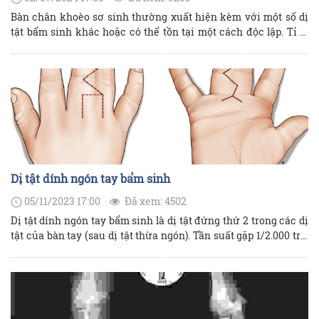
Bàn chân khoèo sơ sinh thường xuất hiện kèm với một số dị
tật bẩm sinh khác hoặc có thể tồn tại một cách độc lập. Tỉ lệ
của bàn chân khoèo sơ sinh được ước tính là khoảng 1/1000
trẻ sơ sinh.
Dị tật dính ngón tay bẩm sinh
05/11/2023 17:00
Đã xem: 4502
Dị tật dính ngón tay bẩm sinh là dị tật đứng thứ 2 trong các dị
tật của bàn tay (sau dị tật thừa ngón). Tần suất gặp 1/2.000 trẻ,
10 – 40% trẻ bệnh có liên quan đến di truyền.