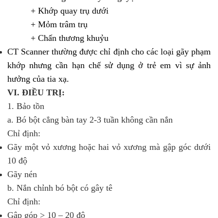
+ Khớp quay trụ dưới
+ Mỏm trâm trụ
+ Chấn thương khuỷu
CT Scanner thường được chỉ định cho các loại gãy phạm
khớp nhưng cần hạn chế sử dụng ở trẻ em vì sự ảnh
hưởng của tia xạ.
VI. ĐIỀU TRỊ:
1. Bảo tồn
a. Bó bột cẳng bàn tay 2-3 tuần không cần nắn
Chỉ định:
Gãy một vỏ xương hoặc hai vỏ xương mà gập góc dưới
10 độ
Gãy nén
b. Nắn chỉnh bó bột có gây tê
Chỉ định:
Gập góp > 10 – 20 độ