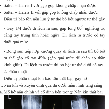
Salter – Harris I với gập góp không chấp nhận được
Salter – Harris II với gập góp không chấp nhận được
Điều trị bảo tồn nên lưu ý tư thế bó bột ngược tư thế gãy
0
- Gãy 1/4 dưới di lệch ra sau, gặp lòng 80
nghiêng trụ
cẳng tay trung tính hoặc ngữa. Di lệch ra trước cổ tay
duỗi quá mức
- Bong sụn tiếp hợp xương quay di lệch ra sau thì bó bột
tư thế gập cổ tay 45% (gập quá mức dễ chèn ép thần
kinh giữa). Di lệch ra trước thì bó bột tư thế duỗi cổ tay
2. Phẫu thuật
Điều trị phẩu thuật khi bảo tồn thất bại, gãy hở
Nắn kín và xuyên đinh qua da dưới màn hình tăng sáng
Mổ hở nắn chỉnh và cố định bên trong: Nắn kín thất bại