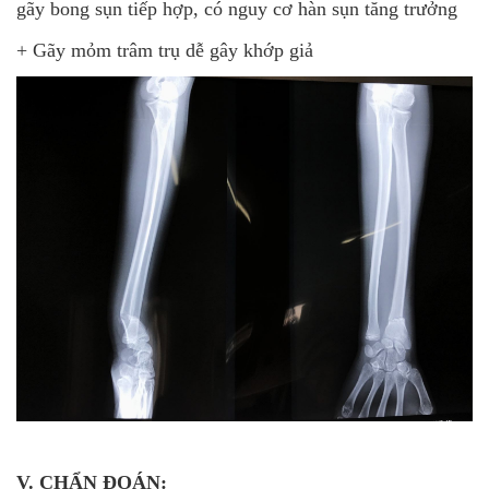
gãy bong sụn tiếp hợp, có nguy cơ hàn sụn tăng trưởng
+ Gãy mỏm trâm trụ dễ gây khớp giả
V. CHẨN ĐOÁN: