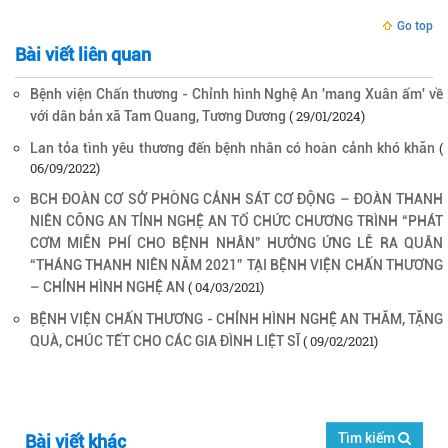
Go top
Bài viết liên quan
Bệnh viện Chấn thương - Chỉnh hình Nghệ An 'mang Xuân ấm' về
( 29/01/2024)
với dân bản xã Tam Quang, Tương Dương
(
Lan tỏa tình yêu thương đến bệnh nhân có hoàn cảnh khó khăn
06/09/2022)
BCH ĐOÀN CƠ SỞ PHÒNG CẢNH SÁT CƠ ĐỘNG – ĐOÀN THANH
NIÊN CÔNG AN TỈNH NGHỆ AN TỔ CHỨC CHƯƠNG TRÌNH “PHÁT
CƠM MIỄN PHÍ CHO BỆNH NHÂN” HƯỞNG ỨNG LỄ RA QUÂN
“THÁNG THANH NIÊN NĂM 2021” TẠI BỆNH VIỆN CHẤN THƯƠNG
( 04/03/2021)
– CHỈNH HÌNH NGHỆ AN
BỆNH VIỆN CHẤN THƯƠNG - CHỈNH HÌNH NGHỆ AN THĂM, TẶNG
( 09/02/2021)
QUÀ, CHÚC TẾT CHO CÁC GIA ĐÌNH LIỆT SĨ
Tìm kiếm
Bài viết khác