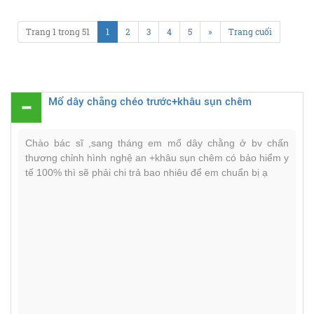
Trang 1 trong 51
1
2
3
4
5
»
Trang cuối
Mổ dây chằng chéo trước+khâu sụn chêm
Chào bác sĩ ,sang tháng em mổ dây chằng ở bv chấn
thương chỉnh hình nghệ an +khâu sụn chêm có bảo hiểm y
tế 100% thì sẽ phải chi trả bao nhiêu để em chuẩn bị ạ